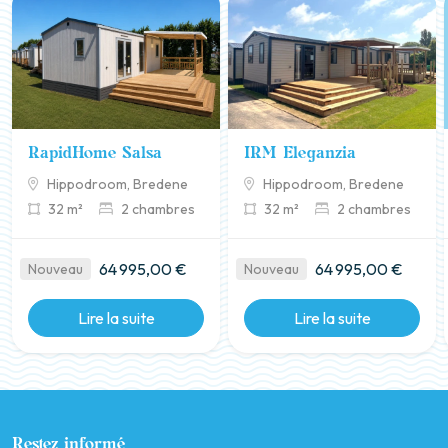
RapidHome Salsa
IRM Eleganzia
Hippodroom, Bredene
Hippodroom, Bredene
32 m²
2 chambres
32 m²
2 chambres
64 995,00 €
64 995,00 €
Nouveau
Nouveau
Lire la suite
Lire la suite
Restez informé