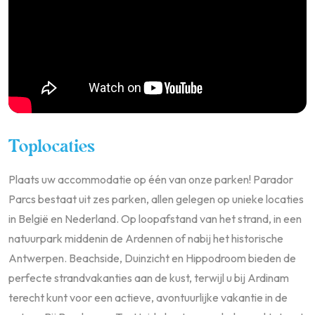
Toplocaties
Plaats uw accommodatie op één van onze parken! Parador
Parcs bestaat uit zes parken, allen gelegen op unieke locaties
in België en Nederland. Op loopafstand van het strand, in een
natuurpark middenin de Ardennen of nabij het historische
Antwerpen. Beachside, Duinzicht en Hippodroom bieden de
perfecte strandvakanties aan de kust, terwijl u bij Ardinam
terecht kunt voor een actieve, avontuurlijke vakantie in de