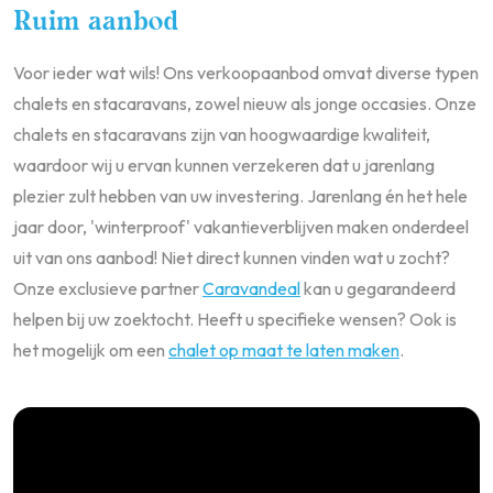
Ruim aanbod
Voor ieder wat wils! Ons verkoopaanbod omvat diverse typen
chalets en stacaravans, zowel nieuw als jonge occasies. Onze
chalets en stacaravans zijn van hoogwaardige kwaliteit,
waardoor wij u ervan kunnen verzekeren dat u jarenlang
plezier zult hebben van uw investering. Jarenlang én het hele
jaar door, 'winterproof' vakantieverblijven maken onderdeel
uit van ons aanbod! Niet direct kunnen vinden wat u zocht?
Onze exclusieve partner
Caravandeal
kan u gegarandeerd
helpen bij uw zoektocht. Heeft u specifieke wensen? Ook is
het mogelijk om een
chalet op maat te laten maken
.