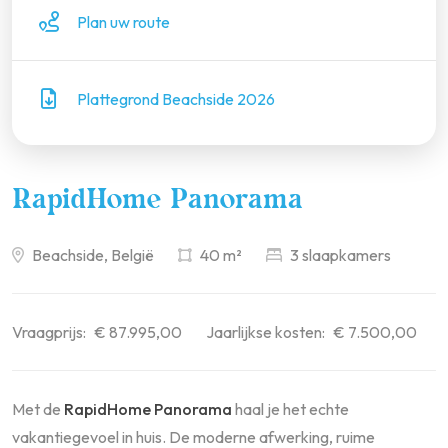
Plan uw route
Plattegrond Beachside 2026
RapidHome Panorama
Beachside, België
40 m²
3 slaapkamers
Vraagprijs:
€ 87.995,00
Jaarlijkse kosten:
€ 7.500,00
Met de
RapidHome Panorama
haal je het echte
vakantiegevoel in huis. De moderne afwerking, ruime