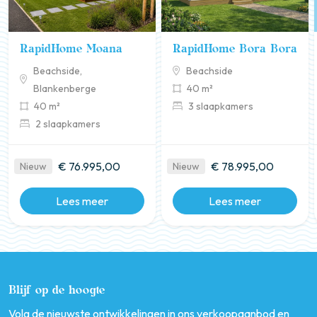
RapidHome Moana
RapidHome Bora Bora
Beachside,
Beachside
Blankenberge
40 m²
40 m²
3 slaapkamers
2 slaapkamers
€ 76.995,00
€ 78.995,00
Nieuw
Nieuw
Lees meer
Lees meer
Blijf op de hoogte
Volg de nieuwste ontwikkelingen in ons verkoopaanbod en